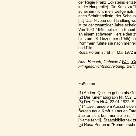
der Regie Franz Ecksteins entst
in der Hauptrolle). Die Kritik zu 
scheinen nicht mehr zeitgemäß: 
alten Schriftstellerin, der Scha
[...] Das Niveau der Handlung w
Mitte der zwanziger Jahre schei
Von 1931-1945 lebt sie in Bauer
an einem schweren Herzleiden z
bis zum 28. Dezember (1945) unt
Pommern führte sie nach mehrere
und Film.
Rosa Porten stirbt im Mai 1972 
Aus: Hansch, Gabriele /
Waz, Ge
Filmgeschichtsschreibung. Berlin
Fußnoten
(1
) Andere Quellen geben als Ge
(
2) Der Kinematograph Nr. 552, 1
(
3) Der Film Nr 4, 22.01.1922, S.
(
4) "...seit unserem Ausscheiden
Bergen neue Kraft zu neuen Tate
Jupiter-Licht kommen sollen....
[Name fehlt!]. Staatsbibliothek zu
(
5)
Rosa Porten in "Pommersche 