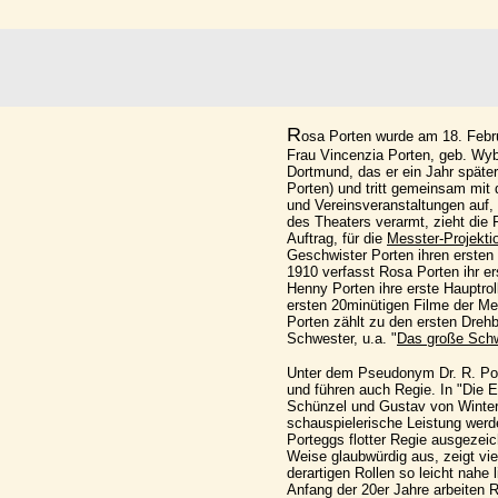
R
osa Porten wurde am 18. Febru
Frau Vincenzia Porten, geb. Wybi
Dortmund, das er ein Jahr später
Porten) und tritt gemeinsam mit
und Vereinsveranstaltungen auf,
des Theaters verarmt, zieht die 
Auftrag, für die
Messter-Projekt
Geschwister Porten ihren ersten F
1910 verfasst Rosa Porten ihr e
Henny Porten ihre erste Hauptrol
ersten 20minütigen Filme der Mes
Porten zählt zu den ersten Drehb
Schwester, u.a. "
Das große Sch
Unter dem Pseudonym Dr. R. Por
und führen auch Regie. In "Die E
Schünzel und Gustav von Winterst
schauspielerische Leistung werde
Porteggs flotter Regie ausgezeich
Weise glaubwürdig aus, zeigt vie
derartigen Rollen so leicht nahe l
Anfang der 20er Jahre arbeiten R