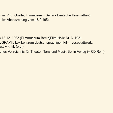
m in: ? (o. Quelle, Filmmuseum Berlin - Deutsche Kinemathek)
n. In: Abendzeitung vom 18.2.1954
15.12. 1962 (Filmmuseum Berlin)
Film-Hölle Nr. 6, 1921
INEGRAPH.
Lexikon zum deutschsprachigen Film
. Loseblattwerk.
t + kritik (o.J.)
sches Verzeichnis für Theater, Tanz und Musik.Berlin-Verlag (= CD-Rom),