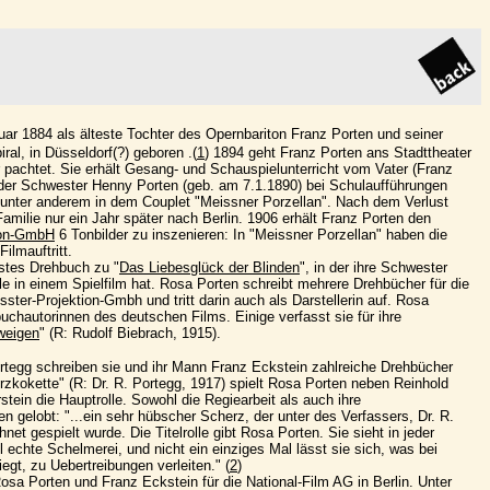
ar 1884 als älteste Tochter des Opernbariton Franz Porten und seiner
ral, in Düsseldorf(?) geboren .(
1
) 1894 geht Franz Porten ans Stadttheater
 pachtet. Sie erhält Gesang- und Schauspielunterricht vom Vater (Franz
 der Schwester Henny Porten (geb. am 7.1.1890) bei Schulaufführungen
 unter anderem in dem Couplet "Meissner Porzellan". Nach dem Verlust
Familie nur ein Jahr später nach Berlin. 1906 erhält Franz Porten den
ion-GmbH
6 Tonbilder zu inszenieren: In "Meissner Porzellan" haben die
ilmauftritt.
rstes Drehbuch zu "
Das Liebesglück der Blinden
", in der ihre Schwester
le in einem Spielfilm hat. Rosa Porten schreibt mehrere Drehbücher für die
ster-Projektion-Gmbh und tritt darin auch als Darstellerin auf. Rosa
uchautorinnen des deutschen Films. Einige verfasst sie für ihre
weigen
" (R: Rudolf Biebrach, 1915).
tegg schreiben sie und ihr Mann Franz Eckstein zahlreiche Drehbücher
rzkokette" (R: Dr. R. Portegg, 1917) spielt Rosa Porten neben Reinhold
ein die Hauptrolle. Sowohl die Regiearbeit als auch ihre
n gelobt: "...ein sehr hübscher Scherz, der unter des Verfassers, Dr. R.
net gespielt wurde. Die Titelrolle gibt Rosa Porten. Sie sieht in jeder
l echte Schelmerei, und nicht ein einziges Mal lässt sie sich, was bei
iegt, zu Uebertreibungen verleiten." (
2
)
osa Porten und Franz Eckstein für die National-Film AG in Berlin. Unter