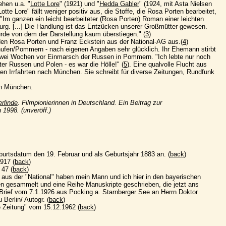
ehen u.a. "
Lotte Lore
" (1921) und "
Hedda Gabler
" (1924, mit Asta Nielsen
"Lotte Lore" fällt weniger positiv aus, die Stoffe, die Rosa Porten bearbeitet,
"Im ganzen ein leicht bearbeiteter (Rosa Porten) Roman einer leichten
uburg. [...] Die Handlung ist das Entzücken unserer Großmütter gewesen.
urde von dem der Darstellung kaum überstiegen." (
3
)
den Rosa Porten und Franz Eckstein aus der National-AG aus.(
4
)
hufen/Pommern - nach eigenen Angaben sehr glücklich. Ihr Ehemann stirbt
wei Wochen vor Einmarsch der Russen in Pommern. "Ich lebte nur noch
er Russen und Polen - es war die Hölle!" (
5
). Eine qualvolle Flucht aus
n Irrfahrten nach München. Sie schreibt für diverse Zeitungen, Rundfunk
in München.
rlinde
. Filmpionierinnen in Deutschland. Ein Beitrag zur
 1998. (unveröff.)
burtsdatum den 19. Februar und als Geburtsjahr 1883 an. (
back
)
917 (
back
)
 47 (
back
)
 aus der "National" haben mein Mann und ich hier in den bayerischen
n gesammelt und eine Reihe Manuskripte geschrieben, die jetzt ans
" Brief vom 7.1.1926 aus Pocking a. Starnberger See an Herrn Doktor
 Berlin/ Autogr. (
back
)
Zeitung" vom 15.12.1962 (
back
)