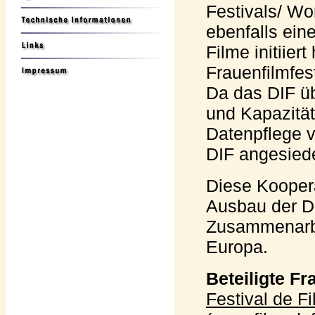
Festivals/ W
ebenfalls ein
Filme initiier
Frauenfilmfes
Da das DIF ü
und Kapazität
Datenpflege v
DIF angesiede
Diese Koopera
Ausbau der Da
Zusammenarbei
Europa.
Beteiligte Fr
Festival de 