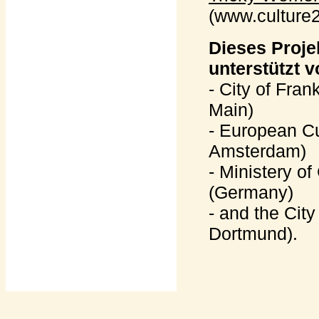
(www.culture2
Dieses Proje
unterstützt v
- City of Fran
Main)
- European Cu
Amsterdam)
- Ministery o
(Germany)
- and the Cit
Dortmund).