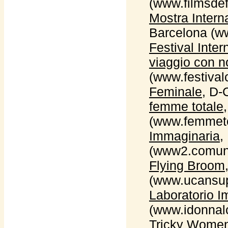
(www.filmsd
Mostra Intern
Barcelona (w
Festival Inte
viaggio con n
(www.festiva
Feminale
, D-
femme totale
(www.femmeto
Immaginaria
,
(www2.comune
Flying Broom
(www.ucansup
Laboratorio 
(www.idonnalc
Tricky Wome