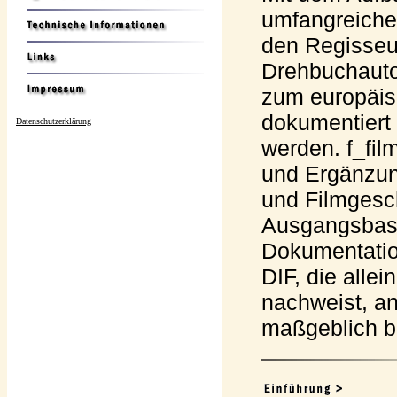
umfangreiche 
den Regisseu
Drehbuchauto
zum europäis
dokumentiert
Datenschutzerklärung
werden. f_film
und Ergänzung
und Filmgesc
Ausgangsbasi
Dokumentatio
DIF, die alle
nachweist, a
maßgeblich be